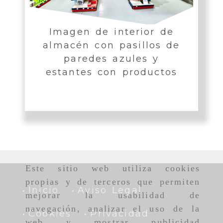
Imagen de interior de
almacén con pasillos de
paredes azules y
estantes con productos
Este sitio web utiliza cookies
propias y de terceros que permiten
Inicio
Aviso Legal
mejorar la usabilidad de
navegación, analizar el uso de la
Cookies
Privacidad
web y mostrar publicidad