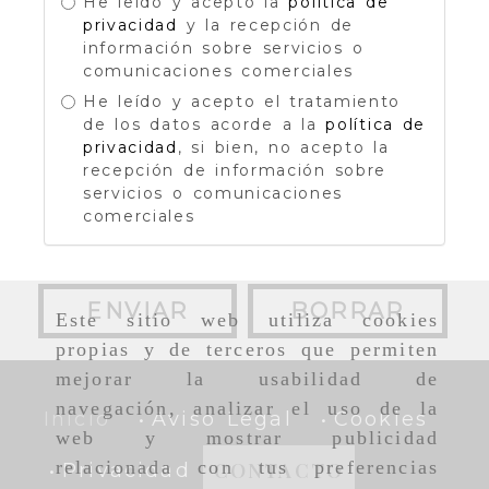
He leído y acepto la
política de
privacidad
y la recepción de
información sobre servicios o
comunicaciones comerciales
He leído y acepto el tratamiento
de los datos acorde a la
política de
privacidad
, si bien, no acepto la
recepción de información sobre
servicios o comunicaciones
comerciales
ENVIAR
BORRAR
Este sitio web utiliza cookies
propias y de terceros que permiten
mejorar la usabilidad de
navegación, analizar el uso de la
Inicio
Aviso Legal
Cookies
web y mostrar publicidad
relacionada con tus preferencias
CONTACTO
Privacidad